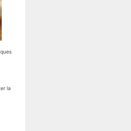
elques
er la