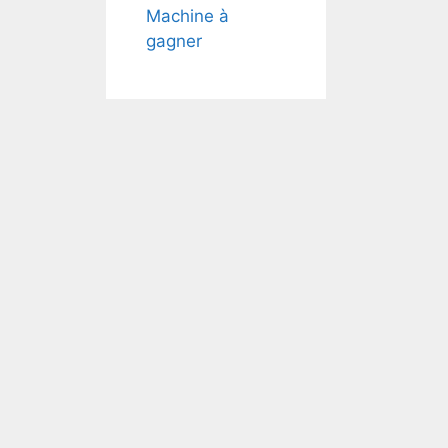
ivée
Machine à
GPT
gagner
autres
t