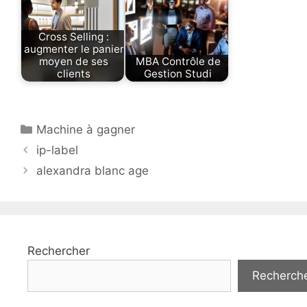
Cross Selling :
augmenter le panier
moyen de ses
MBA Contrôle de
clients
Gestion Studi
Catégories
Machine à gagner
ip-label
alexandra blanc age
Rechercher
Recherch