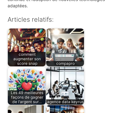
adaptées.
Articles relatifs:
comment
augmenter son
score snap
compapro
Les 49 meilleures
façons de gagner
de l'argent sur…
agence data keyrus